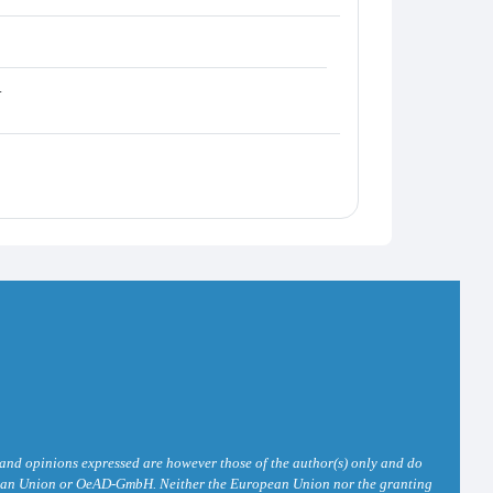
.
nd opinions expressed are however those of the author(s) only and do
opean Union or OeAD-GmbH. Neither the European Union nor the granting