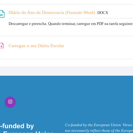
Archivo
Diário do Ano da Democracia (Formato Word)
DOCX
Descarregue e preencha. Quando terminar, carregue em PDF na tarefa seguinte
Tarea
Carregue o seu Diário Escolar
Co-funded by the European Union. Views a
not necessarily reflect those of the Eur