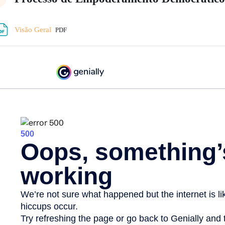
lapsar
Archivo
Visão Geral
PDF