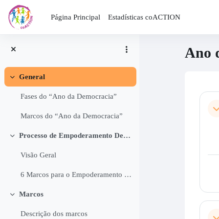
Página Principal
Estadísticas coACTION
Ano 
General
Colapsar
Bloq
Per
Fases do “Ano da Democracia”
Co
Marcos do “Ano da Democracia”
Processo de Empoderamento Democrático
Colapsar
Visão Geral
6 Marcos para o Empoderamento Democrático
Marcos
Colapsar
Descrição dos marcos