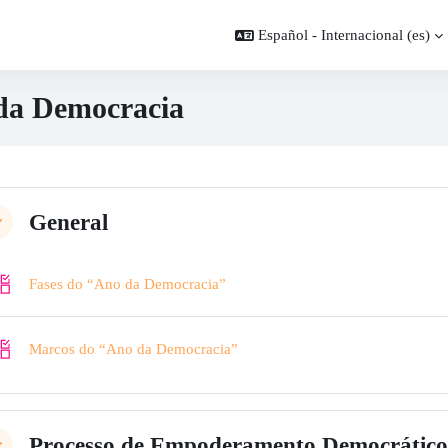
Español - Internacional ‎(es)‎
da Democracia
ues de contenido principales
filado de sección
General
lapsar
Lista de verificación
Fases do “Ano da Democracia”
Lista de verificación
Marcos do “Ano da Democracia”
Processo de Empoderamento Democrátic